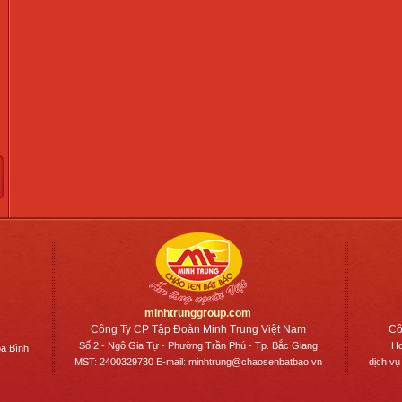
minhtrunggroup.com
Công Ty CP Tập Đoàn Minh Trung Việt Nam
Cô
Số 2 - Ngô Gia Tự - Phường Trần Phú - Tp. Bắc Giang
Ho
a Bình
MST: 2400329730 E-mail: minhtrung@chaosenbatbao.vn
dịch vụ