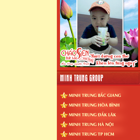
MINH TRUNG GROUP
MINH TRUNG BẮC GIANG
MINH TRUNG HÒA BÌNH
MINH TRUNG ĐẮK LĂK
MINH TRUNG HÀ NỘI
MINH TRUNG TP HCM