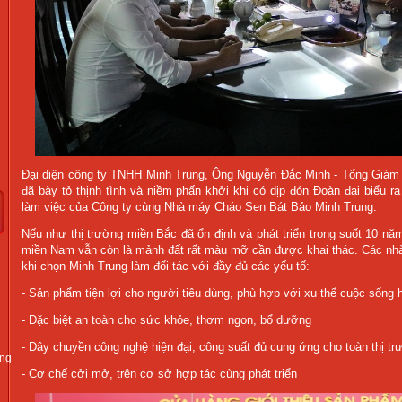
Đại diện công ty TNHH Minh Trung, Ông Nguyễn Đắc Minh - Tổng Giám 
đã bày tỏ thịnh tình và niềm phấn khởi khi có dịp đón Đoàn đại biểu 
làm việc của Công ty cùng Nhà máy Cháo Sen Bát Bảo Minh Trung.
Nếu như thị trường miền Bắc đã ổn định và phát triển trong suốt 10 năm
miền Nam vẫn còn là mảnh đất rất màu mỡ cần được khai thác. Các nhà 
khi chọn Minh Trung làm đối tác với đầy đủ các yếu tố:
- Sản phẩm tiện lợi cho người tiêu dùng, phù hợp với xu thế cuộc sống h
- Đặc biệt an toàn cho sức khỏe, thơm ngon, bổ dưỡng
- Dây chuyền công nghệ hiện đại, công suất đủ cung ứng cho toàn thị 
ung
- Cơ chế cởi mở, trên cơ sở hợp tác cùng phát triển