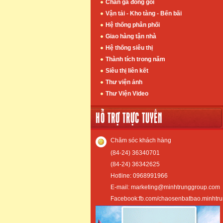
Chân gà đóng gói
Vận tải - Kho tàng - Bến bãi
Hệ thống phân phối
Giao hàng tận nhà
Hệ thống siêu thị
Thành tích trong năm
Siêu thị liên kết
Thư viện ảnh
Thư Viện Video
HỖ TRỢ TRỰC TUYẾN
Chăm sóc khách hàng
(84-24) 36340701
(84-24) 36342625
Hotline: 0968991966
E-mail: marketing@minhtrunggroup.com
Facebook:fb.com/chaosenbatbao.minhtr