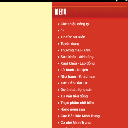
MENU
Giới thiệu công ty
">
Tin tức sự kiện
Tuyển dụng
Thương mại - XNK
Sức khỏe - đời sống.
Xuất khẩu - Lao động
Lữ hành - Du lịch
Nhà hàng - Khách sạn
Xúc Tiến Đầu Tư
Dự án bất động sản
Tư vấn tiêu dùng
Thực phẩm chế biến
Hàng nông sản
Gạo Bát Bảo Minh Trung
Cà phê Minh Trung