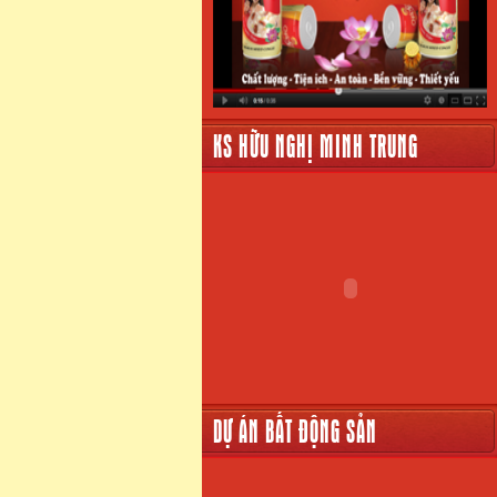
KS HỮU NGHỊ MINH TRUNG
DỰ ÁN BẤT ĐỘNG SẢN