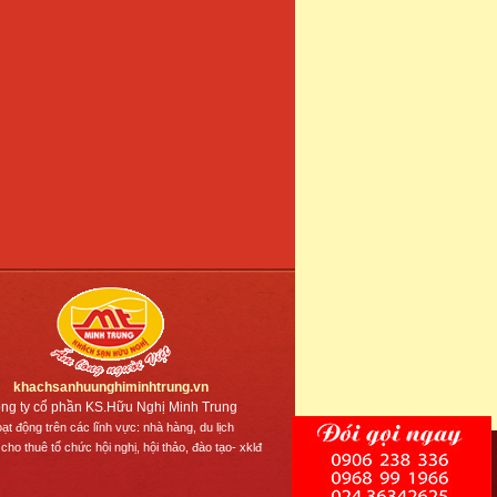
khachsanhuunghiminhtrung.vn
ng ty cổ phần KS.Hữu Nghị Minh Trung
ạt động trên các lĩnh vực: nhà hàng, du lịch
 cho thuê tổ chức hội nghị, hội thảo, đào tạo- xklđ