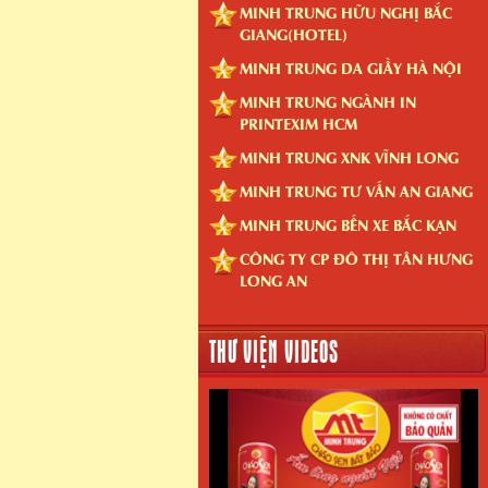
MINH TRUNG HỮU NGHỊ BẮC
GIANG(HOTEL)
MINH TRUNG DA GIẦY HÀ NỘI
MINH TRUNG NGÀNH IN
PRINTEXIM HCM
MINH TRUNG XNK VĨNH LONG
MINH TRUNG TƯ VẤN AN GIANG
MINH TRUNG BẾN XE BẮC KẠN
CÔNG TY CP ĐÔ THỊ TÂN HƯNG
LONG AN
THƯ VIỆN VIDEOS