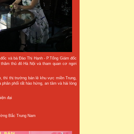
đốc và bà Đào Thị Hạnh - P.Tổng Giám đốc
ra thăm thủ đô Hà Nội và tham quan cơ ngơi
, thì thị trường bán lẻ khu vực miền Trung,
phân phối rất hào hứng, an tâm và hài lòng
iện đại
trường Bắc Trung Nam