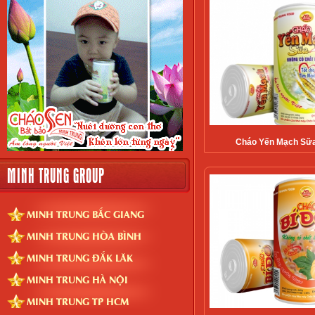
Cháo Yến Mạch Sữ
MINH TRUNG GROUP
MINH TRUNG BẮC GIANG
MINH TRUNG HÒA BÌNH
MINH TRUNG ĐẮK LĂK
MINH TRUNG HÀ NỘI
MINH TRUNG TP HCM