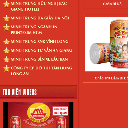
MINH TRUNG HỮU NGHỊ BẮC
Cháo Bí Đỏ
GIANG(HOTEL)
MINH TRUNG DA GIẦY HÀ NỘI
MINH TRUNG NGÀNH IN
PRINTEXIM HCM
MINH TRUNG XNK VĨNH LONG
MINH TRUNG TƯ VẤN AN GIANG
MINH TRUNG BẾN XE BẮC KẠN
CÔNG TY CP ĐÔ THỊ TÂN HƯNG
LONG AN
Cháo Thịt Bằm Bí Đỏ
THƯ VIỆN VIDEOS