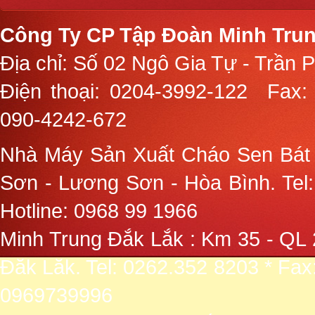
Công Ty CP Tập Đoàn Minh Trun
Địa chỉ: Số 02 Ngô Gia Tự - Trần 
Điện thoại:
0204-3992-122
Fax:
090-4242-672
Nhà Máy Sản Xuất Cháo Sen Bát
Sơn - Lương Sơn - Hòa Bình. Tel:
Hotline: 0968 99 1966
Minh Trung Đắk Lắk : Km 35 - QL 
Đăk Lăk. Tel: 0262.352 8203 * Fax
0969739996