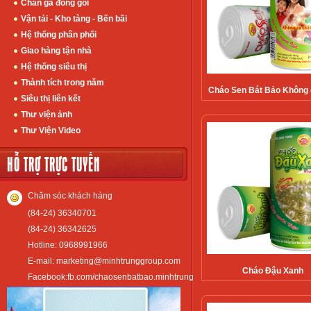
Chân gà đóng gói
Vận tải - Kho tàng - Bến bãi
Hệ thống phân phối
Giao hàng tận nhà
Hệ thống siêu thị
Thành tích trong năm
Cháo Sen Bát Bảo Không
Siêu thị liên kết
Thư viện ảnh
Thư Viện Video
HỖ TRỢ TRỰC TUYẾN
Chăm sóc khách hàng
(84-24) 36340701
(84-24) 36342625
Hotline: 0968991966
E-mail: marketing@minhtrunggroup.com
Cháo Đậu Xanh
Facebook:fb.com/chaosenbatbao.minhtrung