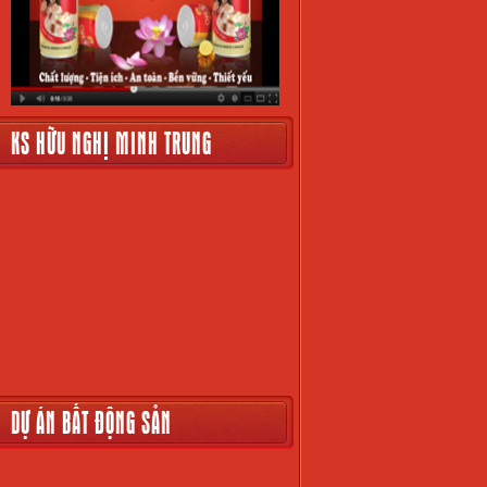
KS HỮU NGHỊ MINH TRUNG
DỰ ÁN BẤT ĐỘNG SẢN