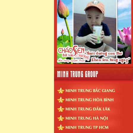
MINH TRUNG GROUP
MINH TRUNG BẮC GIANG
MINH TRUNG HÒA BÌNH
MINH TRUNG ĐẮK LĂK
MINH TRUNG HÀ NỘI
MINH TRUNG TP HCM