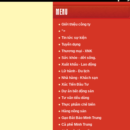
MENU
Giới thiệu công ty
">
Tin tức sự kiện
Tuyển dụng
Thương mại - XNK
Sức khỏe - đời sống.
Xuất khẩu - Lao động
Lữ hành - Du lịch
Nhà hàng - Khách sạn
Xúc Tiến Đầu Tư
Dự án bất động sản
Tư vấn tiêu dùng
Thực phẩm chế biến
Hàng nông sản
Gạo Bát Bảo Minh Trung
Cà phê Minh Trung