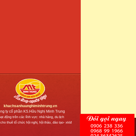
khachsanhuunghiminhtrung.vn
ng ty cổ phần KS.Hữu Nghị Minh Trung
ạt động trên các lĩnh vực: nhà hàng, du lịch
 cho thuê tổ chức hội nghị, hội thảo, đào tạo- xklđ