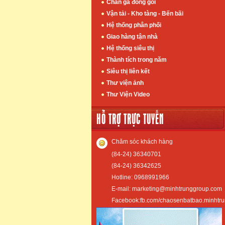
Chân gà đóng gói
Vận tải - Kho tàng - Bến bãi
Hệ thống phân phối
Giao hàng tận nhà
Hệ thống siêu thị
Thành tích trong năm
Siêu thị liên kết
Thư viện ảnh
Thư Viện Video
HỖ TRỢ TRỰC TUYẾN
Chăm sóc khách hàng
(84-24) 36340701
(84-24) 36342625
Hotline: 0968991966
E-mail: marketing@minhtrunggroup.com
Facebook:fb.com/chaosenbatbao.minhtr