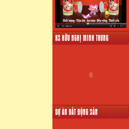
KS HỮU NGHỊ MINH TRUNG
DỰ ÁN BẤT ĐỘNG SẢN