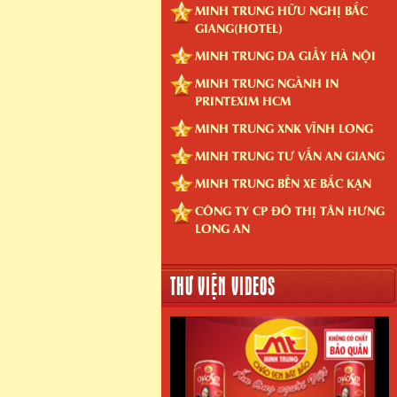
MINH TRUNG HỮU NGHỊ BẮC
GIANG(HOTEL)
MINH TRUNG DA GIẦY HÀ NỘI
MINH TRUNG NGÀNH IN
PRINTEXIM HCM
MINH TRUNG XNK VĨNH LONG
MINH TRUNG TƯ VẤN AN GIANG
MINH TRUNG BẾN XE BẮC KẠN
CÔNG TY CP ĐÔ THỊ TÂN HƯNG
LONG AN
THƯ VIỆN VIDEOS