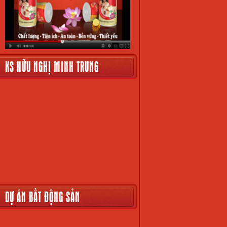
KS HỮU NGHỊ MINH TRUNG
DỰ ÁN BẤT ĐỘNG SẢN