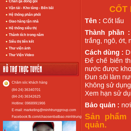
Chân gà đóng gói
CỐT 
Vận tải - Kho tàng - Bến bãi
Hệ thống phân phối
Tên :
Cốt lẩu
Giao hàng tận nhà
Hệ thống siêu thị
Thành phần 
Thành tích trong năm
trắng, ngô, ớt, 
Siêu thị liên kết
Thư viện ảnh
Cách dùng :
Dù
Thư Viện Video
Để chế biến t
HỖ TRỢ TRỰC TUYẾN
nước được khoả
Đun sôi làm nư
Chăm sóc khách hàng
Không sử dụng
(84-24) 36340701
Xem hạn sử dụn
(84-24) 36342625
Hotline: 0968991966
Bảo quản :
nơi
E-mail: marketing@minhtrunggroup.com
Sản phẩm ă
Facebook:fb.com/chaosenbatbao.minhtrung
quản.