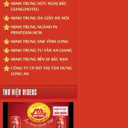
MINH TRUNG HỮU NGHỊ BẮC
GIANG(HOTEL)
MINH TRUNG DA GIẦY HÀ NỘI
MINH TRUNG NGÀNH IN
PRINTEXIM HCM
MINH TRUNG XNK VĨNH LONG
MINH TRUNG TƯ VẤN AN GIANG
MINH TRUNG BẾN XE BẮC KẠN
CÔNG TY CP ĐÔ THỊ TÂN HƯNG
LONG AN
THƯ VIỆN VIDEOS