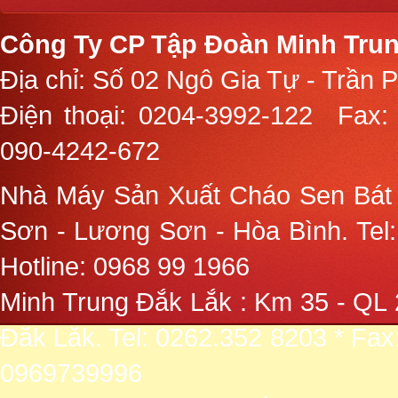
Công Ty CP Tập Đoàn Minh Trun
Địa chỉ: Số 02 Ngô Gia Tự - Trần 
Điện thoại:
0204-3992-122
Fax:
090-4242-672
Nhà Máy Sản Xuất Cháo Sen Bát
Sơn - Lương Sơn - Hòa Bình. Tel:
Hotline: 0968 99 1966
Minh Trung Đắk Lắk : Km 35 - QL 
Đăk Lăk. Tel: 0262.352 8203 * Fax
0969739996