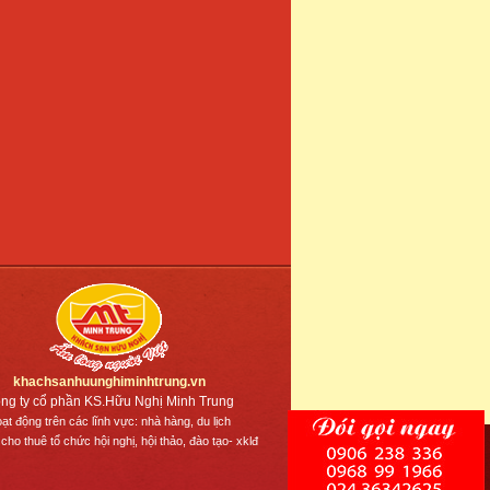
khachsanhuunghiminhtrung.vn
ng ty cổ phần KS.Hữu Nghị Minh Trung
ạt động trên các lĩnh vực: nhà hàng, du lịch
 cho thuê tổ chức hội nghị, hội thảo, đào tạo- xklđ