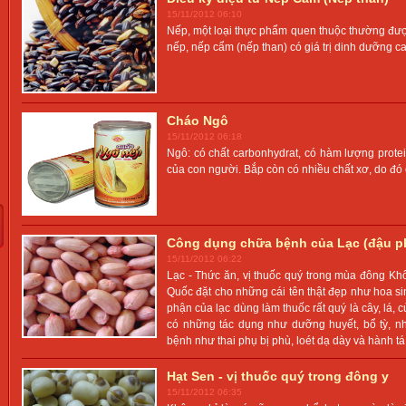
15/11/2012 06:10
Nếp, một loại thực phẩm quen thuộc thường đượ
nếp, nếp cẩm (nếp than) có giá trị dinh dưỡng ca
Cháo Ngô
15/11/2012 06:18
Ngô: có chất carbonhydrat, có hàm lượng prote
của con người. Bắp còn có nhiều chất xơ, do đó c
Công dụng chữa bệnh của Lạc (đậu p
15/11/2012 06:22
Lạc - Thức ăn, vị thuốc quý trong mùa đông K
Quốc đặt cho những cái tên thật đẹp như hoa si
phận của lạc dùng làm thuốc rất quý là cây, lá, 
có những tác dụng như dưỡng huyết, bổ tỳ, 
bệnh như thai phụ bị phù, loét dạ dày và hành tá
Hạt Sen - vị thuốc quý trong đông y
15/11/2012 06:35