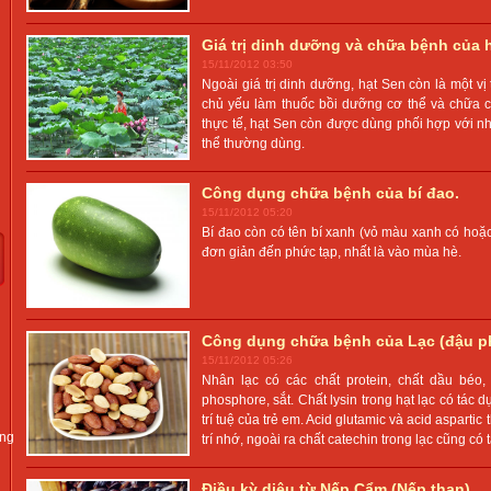
Giá trị dinh dưỡng và chữa bệnh của h
15/11/2012 03:50
Ngoài giá trị dinh dưỡng, hạt Sen còn là một vị
chủ yếu làm thuốc bồi dưỡng cơ thể và chữa c
thực tế, hạt Sen còn được dùng phối hợp với nh
thể thường dùng.
Công dụng chữa bệnh của bí đao.
15/11/2012 05:20
Bí đao còn có tên bí xanh (vỏ màu xanh có hoặ
đơn giản đến phức tạp, nhất là vào mùa hè.
Công dụng chữa bệnh của Lạc (đậu p
15/11/2012 05:26
Nhân lạc có các chất protein, chất dầu béo, am
phosphore, sắt. Chất lysin trong hạt lạc có tác
trí tuệ của trẻ em. Acid glutamic và acid asparti
ung
trí nhớ, ngoài ra chất catechin trong lạc cũng có
Điều kỳ diệu từ Nếp Cẩm (Nếp than)