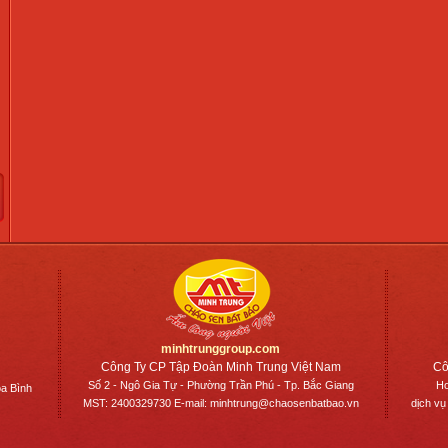
minhtrunggroup.com
Công Ty CP Tập Đoàn Minh Trung Việt Nam
Cô
Số 2 - Ngô Gia Tự - Phường Trần Phú - Tp. Bắc Giang
Ho
a Bình
MST: 2400329730 E-mail: minhtrung@chaosenbatbao.vn
dịch vụ