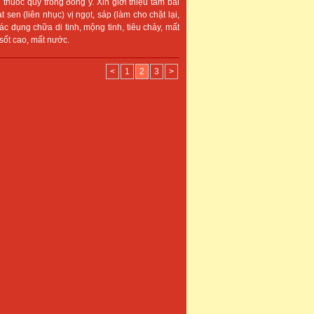
 thuốc quý trong ðông y. Xin giới thiệu tám bài
t sen (liên nhục) vị ngọt, sáp (làm cho chặt lại,
tác dụng chữa di tinh, mộng tinh, tiêu chảy, mất
sốt cao, mất nước.
<
1
2
3
>