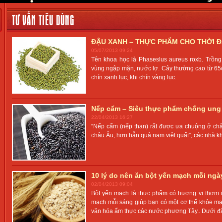
TƯ VẤN TIÊU DÙNG
ĐẬU XANH – THỰC PHẨM CHO THỜI Đ
05/07/2013 09:24
Tên khoa học là Phaseslus aureus roxb. Trồn
vùng ngập mặn, nước lợ. Cây thường cao từ 65c
chín xanh lục, khi chín vàng lục.
Nếp cẩm – Siêu thực phẩm chống ung
22/04/2013 16:27
“Nếp cẩm (nếp than) rất được ưa chuộng ở châ
châu Âu, hơn hẳn quả nam việt quất”, các nhà k
10 lý do nên ăn bột yến mạch mỗi ngà
02/04/2013 09:04
Bột yến mạch là thực phẩm có hương vị thơm n
mạch mỗi sáng giúp bạn có một cơ thể khỏe mạn
văn hóa ẩm thực các nước phương Tây.. Dưới đâ