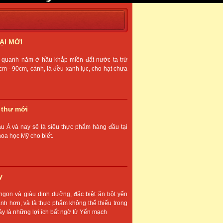
ẠI MỚI
g quanh năm ở hầu khắp miền đất nước ta trừ
m - 90cm, cành, lá đều xanh lục, cho hạt chưa
 thư mới
u Á và nay sẽ là siêu thực phẩm hàng đầu tại
hoa học Mỹ cho biết.
y
gon và giàu dinh dưỡng, đặc biệt ăn bột yến
h hơn, và là thực phẩm không thể thiếu trong
y là những lợi ích bất ngờ từ Yến mạch