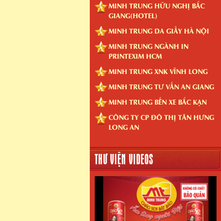
MINH TRUNG HỮU NGHỊ BẮC
GIANG(HOTEL)
MINH TRUNG DA GIẦY HÀ NỘI
MINH TRUNG NGÀNH IN
PRINTEXIM HCM
MINH TRUNG XNK VĨNH LONG
MINH TRUNG TƯ VẤN AN GIANG
MINH TRUNG BẾN XE BẮC KẠN
CÔNG TY CP ĐÔ THỊ TÂN HƯNG
LONG AN
THƯ VIỆN VIDEOS