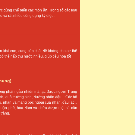
c dùng chế biến các món ăn. Trong số các loại
o và rất nhiều công dụng kỳ diệu.
in khá cao, cung cấp chất đề kháng cho cơ thể
ó thể hấp thụ nước nhiều, giúp tiêu hóa tốt
hụng)
hông phải ngẫu nhiên mà lạc được người Trung
nh, quả trường sinh, đường nhân đậu... Các bộ
củ, nhân và màng bọc ngoài của nhân, dầu lạc...
nhuận phế, hóa đàm và chữa được một số căn
 tràng.