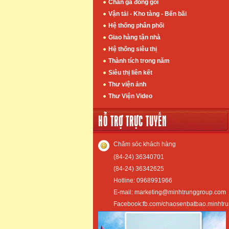
Chân gà đóng gói
Vận tải - Kho tàng - Bến bãi
Hệ thống phân phối
Giao hàng tận nhà
Hệ thống siêu thị
Thành tích trong năm
Siêu thị liên kết
Thư viện ảnh
Thư Viện Video
HỖ TRỢ TRỰC TUYẾN
Chăm sóc khách hàng
(84-24) 36340701
(84-24) 36342625
Hotline: 0968991966
E-mail: marketing@minhtrunggroup.com
Facebook:fb.com/chaosenbatbao.minhtr