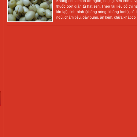
Không chỉ là món ãn ngon, bổ, hạt sen còn là vị
thuốc ðơn giản từ hạt sen. Theo tài liệu cổ thì hạ
kín lại), tính bình (không nóng, không lạnh), có 
ngủ, chậm tiêu, ðầy bụng, ãn kém, chữa khát do 