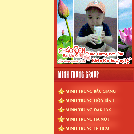
MINH TRUNG GROUP
MINH TRUNG BẮC GIANG
MINH TRUNG HÒA BÌNH
MINH TRUNG ĐẮK LĂK
MINH TRUNG HÀ NỘI
MINH TRUNG TP HCM