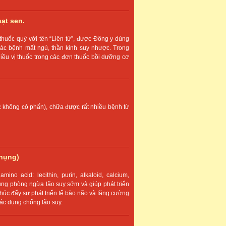
ạt sen.
 thuốc quý với tên “Liên tử”, được Đông y dùng
ác bệnh mất ngủ, thần kinh suy nhược. Trong
iều vị thuốc trong các đơn thuốc bồi dưỡng cơ
c không có phấn), chữa được rất nhiều bệnh từ
hụng)
ino acid: lecithin, purin, alkaloid, calcium,
 dụng phòng ngừa lão suy sớm và giúp phát triển
c thúc đẩy sự phát triển tế bào não và tăng cường
 tác dụng chống lão suy.