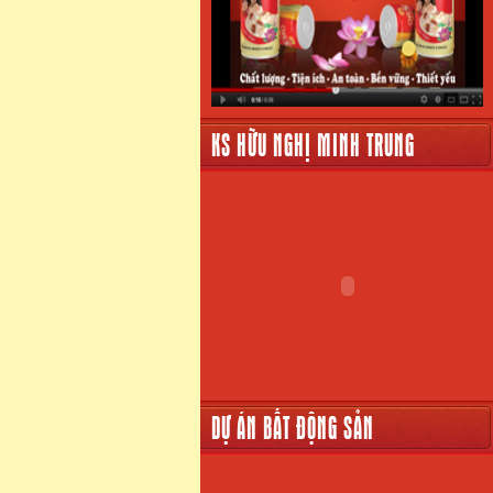
KS HỮU NGHỊ MINH TRUNG
DỰ ÁN BẤT ĐỘNG SẢN