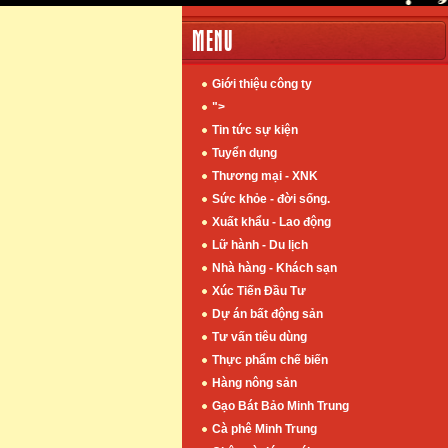
MENU
Giới thiệu công ty
">
Tin tức sự kiện
Tuyển dụng
Thương mại - XNK
Sức khỏe - đời sống.
Xuất khẩu - Lao động
Lữ hành - Du lịch
Nhà hàng - Khách sạn
Xúc Tiến Đầu Tư
Dự án bất động sản
Tư vấn tiêu dùng
Thực phẩm chế biến
Hàng nông sản
Gạo Bát Bảo Minh Trung
Cà phê Minh Trung