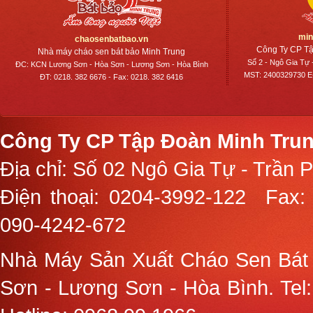
min
chaosenbatbao.vn
Công Ty CP Tậ
Nhà máy cháo sen bát bảo Minh Trung
Số 2 - Ngô Gia Tự 
ĐC: KCN Lương Sơn - Hòa Sơn - Lương Sơn - Hòa Bình
MST: 2400329730 E-
ĐT: 0218. 382 6676 - Fax: 0218. 382 6416
Công Ty CP Tập Đoàn Minh Trun
Địa chỉ: Số 02 Ngô Gia Tự - Trần 
Điện thoại:
0204-3992-122
Fax:
090-4242-672
Nhà Máy Sản Xuất Cháo Sen Bát
Sơn - Lương Sơn - Hòa Bình. Tel: