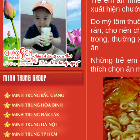
Trẻ em ăn nhi
xuất hiện chướ
Do mỳ tôm thuộ
rán, cho nên c
trong, thường
ăn.
Những trẻ em 
thích chọn ăn m
MINH TRUNG GROUP
MINH TRUNG BẮC GIANG
MINH TRUNG HÒA BÌNH
MINH TRUNG ĐẮK LĂK
MINH TRUNG HÀ NỘI
MINH TRUNG TP HCM