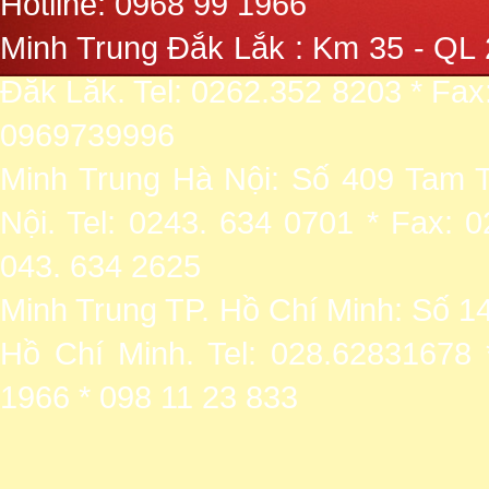
Hotline: 0968 99 1966
Minh Trung Đắk Lắk : Km 35 - QL 
Đăk Lăk. Tel: 0262.352 8203 * Fax
0969739996
Minh Trung Hà Nội: Số 409 Tam T
Nội. Tel: 0243. 634 0701 * Fax: 
043. 634 2625
Minh Trung TP. Hồ Chí Minh: Số 1
Hồ Chí Minh. Tel: 028.62831678 
1966 * 098 11 23 833