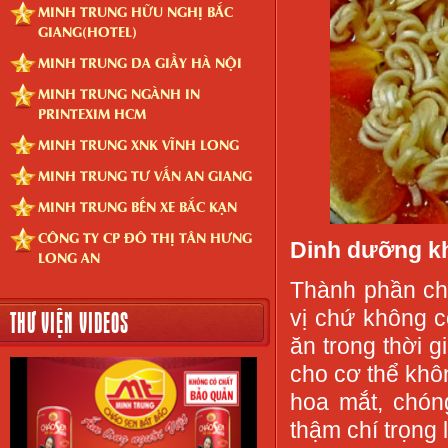
MINH TRUNG HỮU NGHỊ BẮC
GIANG(HOTEL)
MINH TRUNG DA GIẦY HÀ NỘI
MINH TRUNG NGÀNH IN
PRINTEXIM HCM
MINH TRUNG XNK VĨNH LONG
MINH TRUNG TƯ VẤN AN GIANG
MINH TRUNG BẾN XE BẮC KẠN
CÔNG TY CP ĐÔ THỊ TÂN HƯNG
Dinh dưỡng kh
LONG AN
Thành phần ch
THƯ VIỆN VIDEOS
vị chứ không c
ăn trong thời g
cho cơ thể khô
hoa mắt, chóng
thậm chí trọng 