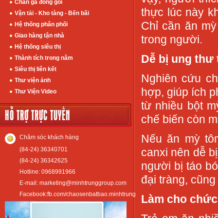
Chân gà đóng gói
thực lúc này kh
Vận tải - Kho tàng - Bến bãi
Chỉ cần ăn mỳ
Hệ thống phân phối
Giao hàng tận nhà
trong người.
Hệ thống siêu thị
Dễ bị ung thư 
Thành tích trong năm
Siêu thị liên kết
Nghiên cứu ch
Thư viện ảnh
hợp, giúp ích 
Thư Viện Video
từ nhiều bột mỳ
HỖ TRỢ TRỰC TUYẾN
chế biến còn m
Nếu ăn mỳ tôm 
Chăm sóc khách hàng
(84-24) 36340701
canxi nên dễ b
(84-24) 36342625
người bị táo bó
Hotline: 0968991966
đại tràng, cũng
E-mail: marketing@minhtrunggroup.com
Facebook:fb.com/chaosenbatbao.minhtrung
Làm cho chức 