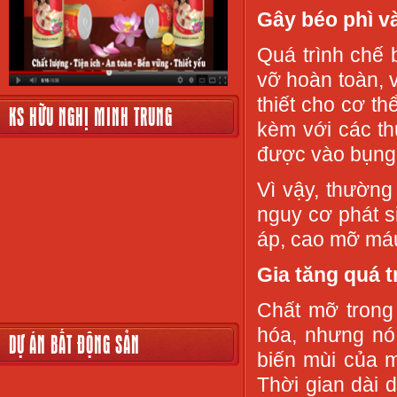
Gây béo phì v
Quá trình chế 
vỡ hoàn toàn, 
thiết cho cơ t
KS HỮU NGHỊ MINH TRUNG
kèm với các th
được vào bụng
Vì vậy, thườn
nguy cơ phát s
áp, cao mỡ máu
Gia tăng quá t
Chất mỡ trong
hóa, nhưng nó 
DỰ ÁN BẤT ĐỘNG SẢN
biến mùi của 
Thời gian dài 