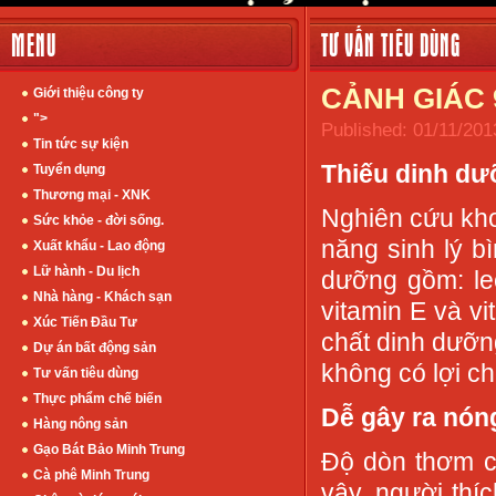
MENU
TƯ VẤN TIÊU DÙNG
CẢNH GIÁC 
Giới thiệu công ty
">
Published: 01/11/201
Tin tức sự kiện
Thiếu dinh dư
Tuyển dụng
Thương mại - XNK
Nghiên cứu kho
Sức khỏe - đời sống.
năng sinh lý b
Xuất khẩu - Lao động
Lữ hành - Du lịch
dưỡng gồm: leci
Nhà hàng - Khách sạn
vitamin E và v
Xúc Tiến Đầu Tư
chất dinh dưỡng
Dự án bất động sản
không có lợi ch
Tư vấn tiêu dùng
Thực phẩm chế biến
Dễ gây ra nón
Hàng nông sản
Gạo Bát Bảo Minh Trung
Độ dòn thơm c
Cà phê Minh Trung
vậy, người thí