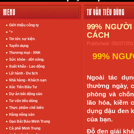
MENU
TƯ VẤN TIÊU DÙNG
99% NGƯỜI
Giới thiệu công ty
">
CÁCH
Tin tức sự kiện
Published: 05/07/201
Tuyển dụng
Thương mại - XNK
99% NGƯ
Sức khỏe - đời sống.
Xuất khẩu - Lao động
Lữ hành - Du lịch
Ngoài tác dụn
Nhà hàng - Khách sạn
thường ngày, c
Xúc Tiến Đầu Tư
phòng và chốn
Dự án bất động sản
Tư vấn tiêu dùng
lão hóa, kiềm 
Thực phẩm chế biến
dụng đậu đen 
Hàng nông sản
của bạn.
Gạo Bát Bảo Minh Trung
Cà phê Minh Trung
Đỗ đen giải khá