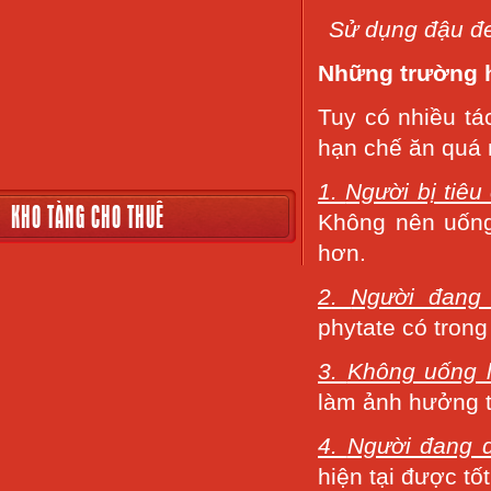
Sử dụng đậu đe
Những trường h
Tuy có nhiều tá
hạn chế ăn quá 
1.
Người bị tiêu
KHO TÀNG CHO THUÊ
Không nên uống
hơn.
2.
Người đang 
phytate có trong
3.
Không uống l
làm ảnh hưởng t
4.
Người đang 
hiện tại được tố