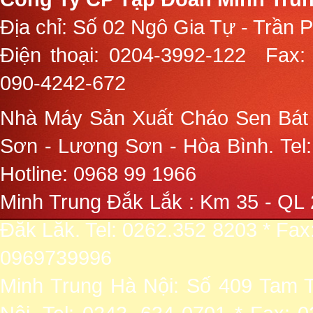
Địa chỉ: Số 02 Ngô Gia Tự - Trần 
Điện thoại:
0204-3992-122
Fax:
090-4242-672
Nhà Máy Sản Xuất Cháo Sen Bát
Sơn - Lương Sơn - Hòa Bình. Tel:
Hotline: 0968 99 1966
Minh Trung Đắk Lắk : Km 35 - QL 
Đăk Lăk. Tel: 0262.352 8203 * Fax
0969739996
Minh Trung Hà Nội: Số 409 Tam T