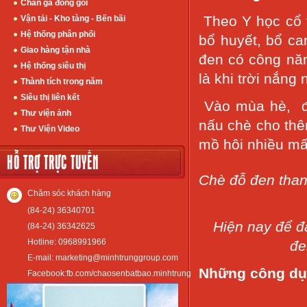
Chân gà đóng gói
Theo Y học cổ t
Vận tải - Kho tàng - Bến bãi
Hệ thống phân phối
bổ huyết, bổ can
Giao hàng tận nhà
đen có công năn
Hệ thống siêu thị
là khi trời nắng 
Thành tích trong năm
Siêu thị liên kết
Vào mùa hè, để
Thư viện ảnh
nấu chè cho thêm
Thư Viện Video
mồ hôi nhiều mất
HỖ TRỢ TRỰC TUYẾN
Chè đỗ đen than
Chăm sóc khách hàng
(84-24) 36340701
Hiện nay để đ
(84-24) 36342625
Hotline: 0968991966
đe
E-mail: marketing@minhtrunggroup.com
Những công dụ
Facebook:fb.com/chaosenbatbao.minhtrung