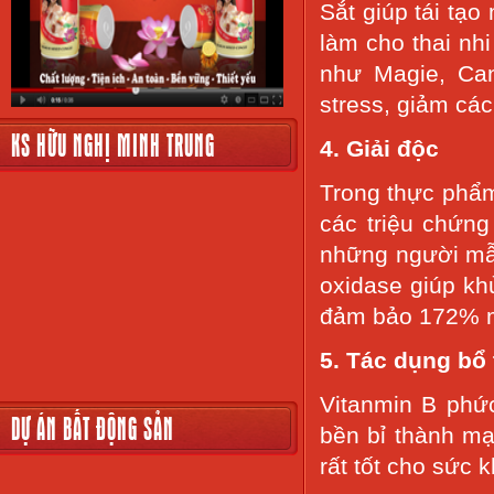
Sắt giúp tái tạo
làm cho thai nhi
như Magie, Can
stress, giảm các
KS HỮU NGHỊ MINH TRUNG
4. Giải độc
Trong thực phẩm 
các triệu chứng
những người mẫ
oxidase giúp kh
đảm bảo 172% m
5. Tác dụng bổ 
Vitanmin B phứ
DỰ ÁN BẤT ĐỘNG SẢN
bền bỉ thành mạ
rất tốt cho sức 