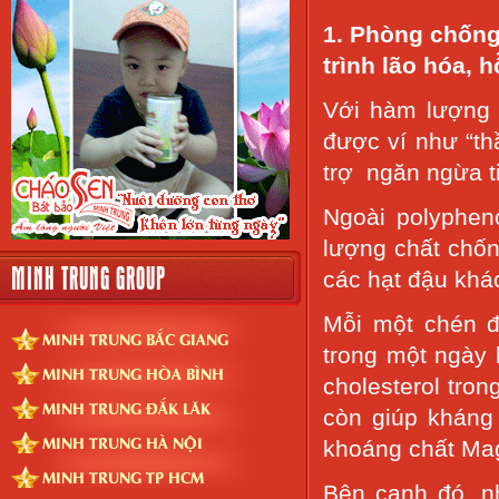
1. Phòng chống
trình lão hóa, h
Với hàm lượng 
được ví như “th
trợ ngăn ngừa t
Ngoài polyphen
lượng chất chốn
MINH TRUNG GROUP
các hạt đậu khá
Mỗi một chén đ
MINH TRUNG BẮC GIANG
trong một ngày 
MINH TRUNG HÒA BÌNH
cholesterol tro
MINH TRUNG ĐẮK LĂK
còn giúp kháng
MINH TRUNG HÀ NỘI
khoáng chất Mag
MINH TRUNG TP HCM
Bên cạnh đó, n