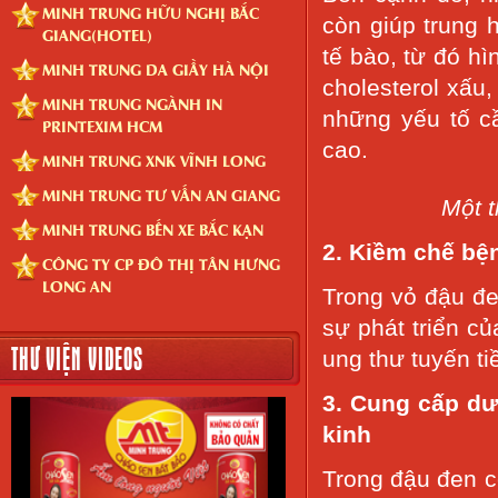
MINH TRUNG HỮU NGHỊ BẮC
còn giúp trung 
GIANG(HOTEL)
tế bào, từ đó h
MINH TRUNG DA GIẦY HÀ NỘI
cholesterol xấu
MINH TRUNG NGÀNH IN
những yếu tố c
PRINTEXIM HCM
cao.
MINH TRUNG XNK VĨNH LONG
MINH TRUNG TƯ VẤN AN GIANG
Một 
MINH TRUNG BẾN XE BẮC KẠN
2. Kiềm chế bện
CÔNG TY CP ĐÔ THỊ TÂN HƯNG
LONG AN
Trong vỏ đậu đe
sự phát triển c
THƯ VIỆN VIDEOS
ung thư tuyến tiề
3. Cung cấp dư
kinh
Trong đậu đen có