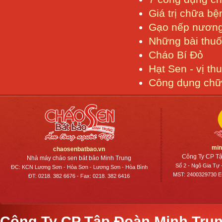
Giá trị chữa b
Gạo nếp nươn
Những bài thuố
Cháo Bí Đỏ
Hạt Sen - vị th
Công dụng chữ
min
chaosenbatbao.vn
Công Ty CP Tậ
Nhà máy cháo sen bát bảo Minh Trung
Số 2 - Ngô Gia Tự 
ĐC: KCN Lương Sơn - Hòa Sơn - Lương Sơn - Hòa Bình
MST: 2400329730 E-
ĐT: 0218. 382 6676 - Fax: 0218. 382 6416
Công Ty CP Tập Đoàn Minh Trun